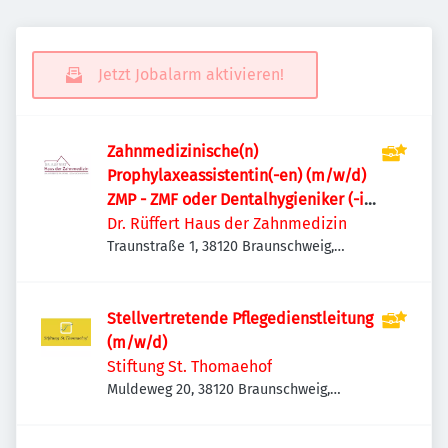
Jetzt Jobalarm aktivieren!
Zahnmedizinische(n)
Prophylaxeassistentin(-en) (m/w/d)
ZMP - ZMF oder Dentalhygieniker (-in)
DH
Dr. Rüffert Haus der Zahnmedizin
Traunstraße 1, 38120 Braunschweig,
Deutschland
Stellvertretende Pflegedienstleitung
(m/w/d)
Stiftung St. Thomaehof
Muldeweg 20, 38120 Braunschweig,
Deutschland