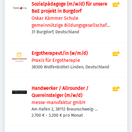
Sozialpädagoge (m/w/d) für unsere
BaE projekt in Burgdorf
Oskar Kämmer Schule
gemeinnützige Bildungsgesellschaft
mbH
31 Burgdorf, Deutschland
Ergotherapeut/in (w/m/d)
Praxis für Ergotherapie
38300 Wolfenbüttel-Linden, Deutschland
Handwerker / Allrounder /
Quereinsteiger (m/w/d)
messe-manufaktur gmbH
Am Hafen 2, 38112 Braunschweig-
Veltenhof-Rühme, Deutschland
2.700 € - 3.200 € pro Monat