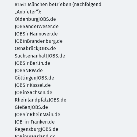
81541 München betrieben (nachfolgend
„Anbieter“):
OldenburgJOBS.de
JOBSanderWeser.de
JOBSinHannover.de
JOBinBrandenburg.de
OsnabrückJOBS.de
SachsenanhaltJOBS.de
JOBSinBerlin.de
JOBSNRW.de
GöttingenJOBS.de
JOBSinKassel.de
JOBinSachsen.de
RheinlandpfalzJOBS.de
GießenJOBS.de
JOBSinRheinMain.de
JOB-in-Franken.de
RegensburgJOBS.de
JOBimSaarland.de