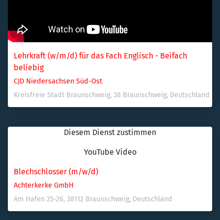
Lehrkraft (w/m/d) für das Fach Englisch - Beifach 
beliebig
CJD Niedersachsen Süd-Ost
Kreisfreie Stadt Braunschweig, 38 Braunschweig, Deutschland
Diesem Dienst zustimmen
YouTube Video
Blechschlosser (m/w/d)
Achterkerke GmbH
Am Hafen 25-26, 38112 Braunschweig, Deutschland