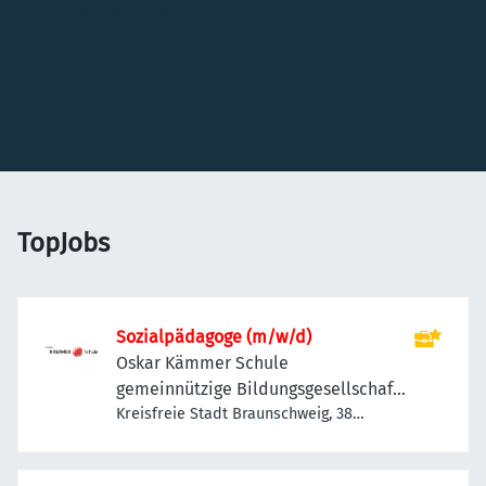
Alle Jobs ansehen
TopJobs
Sozialpädagoge (m/w/d)
Oskar Kämmer Schule
gemeinnützige Bildungsgesellschaft
mbH
Kreisfreie Stadt Braunschweig, 38
Braunschweig, Deutschland