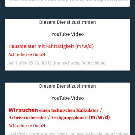
Diesem Dienst zustimmen
YouTube Video
Hausmeister mit Fahrtätigkeit (m/w/d)
Achterkerke GmbH
Am Hafen 25-26, 38112 Braunschweig, Deutschland
Diesem Dienst zustimmen
YouTube Video
𝗪𝗶𝗿 𝘀𝘂𝗰𝗵𝗲𝗻 𝐞𝐢𝐧𝐞𝐧 𝐭𝐞𝐜𝐡𝐧𝐢𝐬𝐜𝐡𝐞𝐧 𝐊𝐚𝐥𝐤𝐮𝐥𝐚𝐭𝐨𝐫 / 
𝐀𝐫𝐛𝐞𝐢𝐭𝐬𝐯𝐨𝐫𝐛𝐞𝐫𝐞𝐢𝐭𝐞𝐫 / 𝐅𝐞𝐫𝐭𝐢𝐠𝐮𝐧𝐠𝐬𝐩𝐥𝐚𝐧𝐞𝐫! (𝗺/𝘄/𝗱)
Achterkerke GmbH
Kreisfreie Stadt Braunschweig, 38 Braunschweig, Deutschland