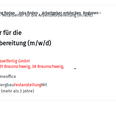
ng finden
Jobs finden
Arbeitgeber entdecken
Regionen
Mitarbeiter für die Arbeitsvorbereitung (m/w/d)
Haupt-Navigation
 für die
bereitung (m/w/d)
sselfertig GmbH
adt Braunschweig, 38 Braunschweig,
+
omeoffice
Bergbau
Festanstellung
Mit
 (mehr als 3 Jahre)