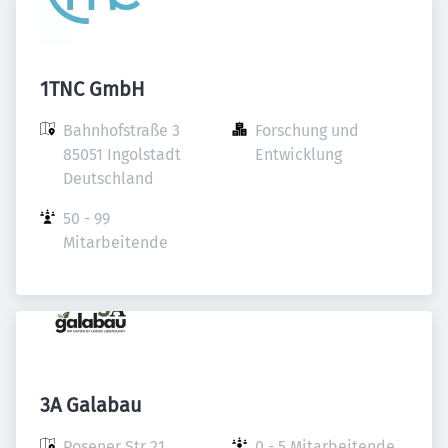
1TNC GmbH
Bahnhofstraße 3

Forschung und 
85051 Ingolstadt

Entwicklung
Deutschland
50 - 99 
Mitarbeitende
3A Galabau
Posener Str 21

0 - 5 Mitarbeitende