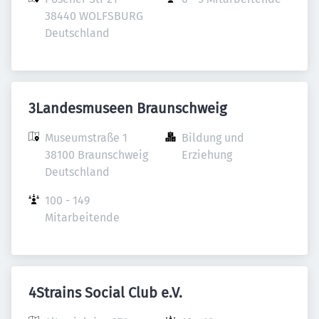
38440 WOLFSBURG 

Deutschland
3Landesmuseen Braunschweig
Museumstraße 1

Bildung und 
38100 Braunschweig

Erziehung
Deutschland
100 - 149 
Mitarbeitende
4Strains Social Club e.V.