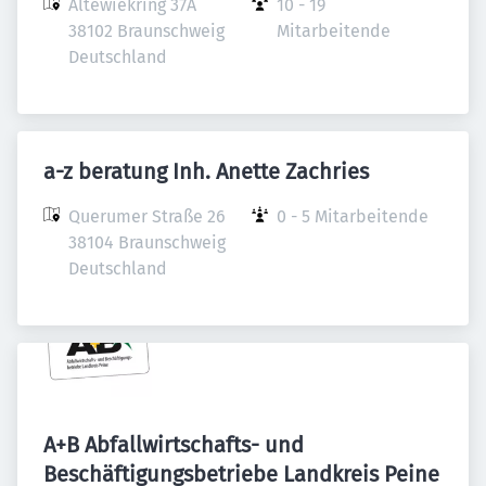
Altewiekring 37A

10 - 19 
38102 Braunschweig

Mitarbeitende
Deutschland
a-z beratung Inh. Anette Zachries
Querumer Straße 26

0 - 5 Mitarbeitende
38104 Braunschweig

Deutschland
A+B Abfallwirtschafts- und
Beschäftigungsbetriebe Landkreis Peine