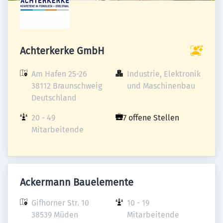
Achterkerke GmbH
Am Hafen 25-26

Industrie, Elektronik 
38112 Braunschweig

und Maschinenbau
Deutschland
20 - 49 
7 offene Stellen
Mitarbeitende
Ackermann Bauelemente
Gifhorner Str. 10

10 - 19 
38539 Müden

Mitarbeitende