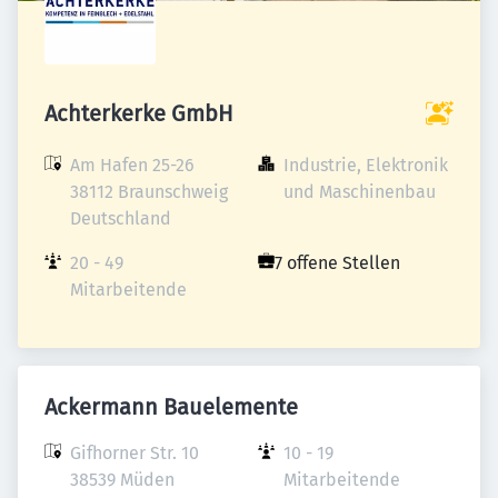
Achterkerke GmbH
Am Hafen 25-26

Industrie, Elektronik 
38112 Braunschweig

und Maschinenbau
Deutschland
20 - 49 
7 offene Stellen
Mitarbeitende
Ackermann Bauelemente
Gifhorner Str. 10

10 - 19 
38539 Müden

Mitarbeitende