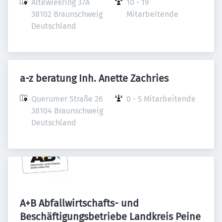
Altewiekring 37A

10 - 19 
38102 Braunschweig

Mitarbeitende
Deutschland
a-z beratung Inh. Anette Zachries
Querumer Straße 26

0 - 5 Mitarbeitende
38104 Braunschweig

Deutschland
A+B Abfallwirtschafts- und
Beschäftigungsbetriebe Landkreis Peine