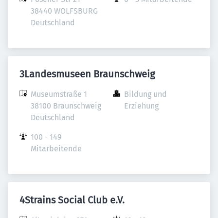
38440 WOLFSBURG 

Deutschland
3Landesmuseen Braunschweig
Museumstraße 1

Bildung und 
38100 Braunschweig

Erziehung
Deutschland
100 - 149 
Mitarbeitende
4Strains Social Club e.V.