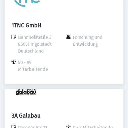
1TNC GmbH
Bahnhofstraße 3

Forschung und 
85051 Ingolstadt

Entwicklung
Deutschland
50 - 99 
Mitarbeitende
3A Galabau
Posener Str 21

0 - 5 Mitarbeitende