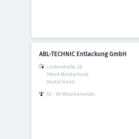
ABL-TECHNIC Entlackung GmbH
Lindenstraße 28

39649 Miesterhorst

Deutschland
50 - 99 Mitarbeitende