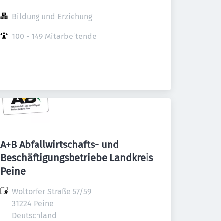
Bildung und Erziehung
100 - 149 Mitarbeitende
A+B Abfallwirtschafts- und
Beschäftigungsbetriebe Landkreis
Peine
Woltorfer Straße 57/59

31224 Peine

Deutschland