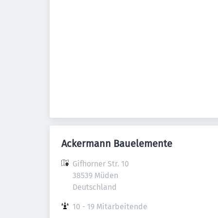
Ackermann Bauelemente
Gifhorner Str. 10

38539 Müden

Deutschland
10 - 19 Mitarbeitende