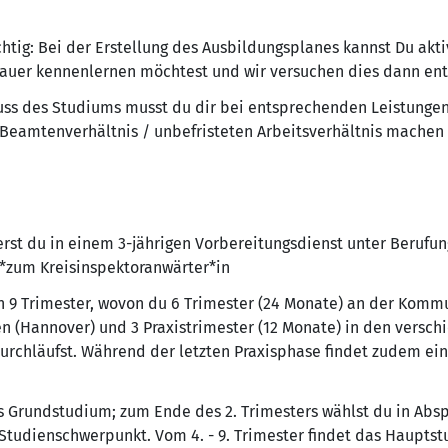
htig: Bei der Erstellung des Ausbildungsplanes kannst Du akt
nauer kennenlernen möchtest und wir versuchen dies dann e
uss des Studiums musst du dir bei entsprechenden Leistunge
eamtenverhältnis / unbefristeten Arbeitsverhältnis machen
rst du in einem 3-jährigen Vorbereitungsdienst unter Berufun
*zum Kreisinspektoranwärter*in
in 9 Trimester, wovon du 6 Trimester (24 Monate) an der Komm
n (Hannover) und 3 Praxistrimester (12 Monate) in den versc
urchläufst. Während der letzten Praxisphase findet zudem ei
as Grundstudium; zum Ende des 2. Trimesters wählst du in Abs
Studienschwerpunkt. Vom 4. - 9. Trimester findet das Hauptstu