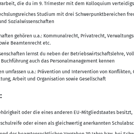
arbeit, die du im 9. Trimester mit dem Kolloquium verteidigs
echslungsreiches Studium mit drei Schwerpunktbereichen fre
und Sozialwissenschaften
aften gehören u.a.: Kommunalrecht, Privatrecht, Verwaltungsr
sowie Beamtenrecht etc.
senschaften lernst du neben der Betriebswirtschaftslehre, Vol
d Buchführung auch das Personalmanagement kennen
en umfassen u.a.: Prävention und Intervention von Konflikten,
ltung, Arbeit und Organisation sowie Gesellschaft
:
hörigkeit oder die eines anderen EU-Mitgliedstaates besitzt,
hschulreife oder einen als gleichwertig anerkannten Schulabsc
hend der beamtenrechtlichen Vorgaben 39 Jahre bzw. bei Sch