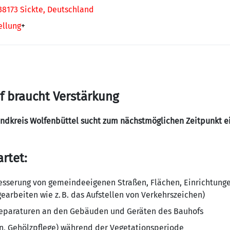
8173 Sickte, Deutschland
ellung
+
 braucht Verstärkung
dkreis Wolfenbüttel sucht zum nächstmöglichen Zeitpunkt ei
rtet:
besserung von gemeindeeigenen Straßen, Flächen, Einrichtung
gearbeiten wie z. B. das Aufstellen von Verkehrszeichen)
 Reparaturen an den Gebäuden und Geräten des Bauhofs
en, Gehölzpflege) während der Vegetationsperiode