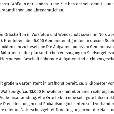
ieser Größe in der Landeskirche. Sie besteht seit dem 1. Jan
uptamtlichen und Ehrenamtlichen.
die Ortschaften in Vorsfelde und Wendschott sowie im Nordwes
. Hier leben über 5.000 Gemeindemitglieder. In diesem Seelso
unkten neu zu besetzen: Die Aufgaben umfassen Gemeindeau
 Mitarbeit in der pfarramtlichen Versorgung im Seelsorgebezir
 Pfarrperson. Geschäftsführende Aufgaben sind nicht vorgeseh
 großem Garten steht in Grafhorst bereit, ca. 8 Kilometer von
il Wolfsburgs (ca. 13.000 Einwohner), hat aber einen sehr eige
 Verkehrsanbindung. Alle Orte haben eine sehr gute Infrastrukt
re Dienstleistungen und Einkaufsmöglichkeiten sind vorhanden
ee oder im Naturschutzgebiet Drömling liegen vor der Haustür