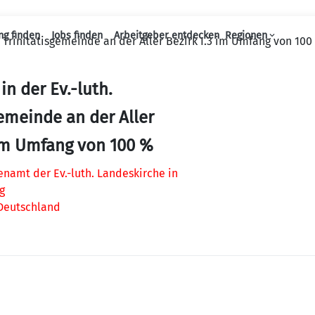
ng finden
Jobs finden
Arbeitgeber entdecken
Regionen
h. Trinitatisgemeinde an der Aller Bezirk I.3 im Umfang von 100
Haupt-Navigation
 in der Ev.-luth.
gemeinde an der Aller
 im Umfang von 100 %
namt der Ev.-luth. Landeskirche in
g
 Deutschland