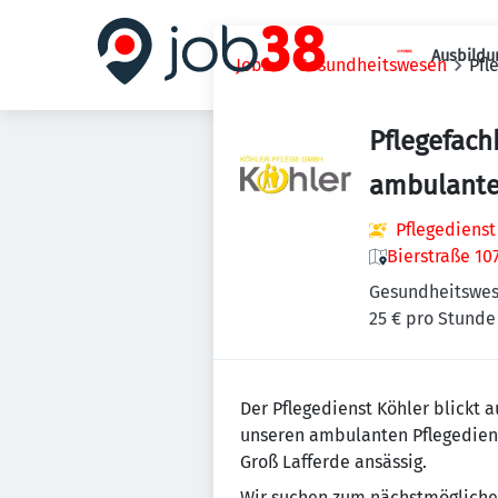
Ausbildu
Jobs
Gesundheitswesen
Pfl
Pflegefach
ambulante
Pflegedienst
Bierstraße 10
Gesundheitswe
25 € pro Stunde
Der Pflegedienst Köhler blickt 
unseren ambulanten Pflegedienst,
Groß Lafferde ansässig.
Wir suchen zum nächstmöglichen 