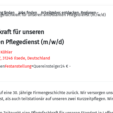
ng finden
Jobs finden
Arbeitgeber entdecken
Regionen
egefachkraft für unseren ambulanten Pflegedienst (m/w/d)
Haupt-Navigation
kraft für unseren
n Pflegedienst (m/w/d)
 Köhler
7, 31246 Ilsede, Deutschland
sen
Festanstellung
+
Quereinsteiger
24 € -
auf eine 30. Jährige Firmengeschichte zurück. Wir versorgen u
 als auch teilstationär auf unseren zwei Kurzzeitpflegen. Wir 
Zeitpunkt eine Pflegefachkraft für unseren Standort in Laffe