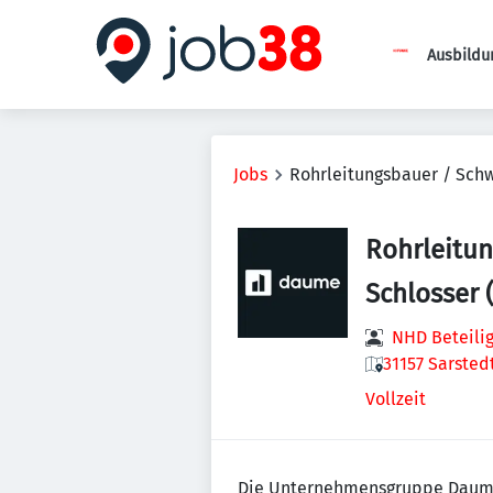
Ausbildu
Jobs
Rohrleitungsbauer / Schw
Rohrleitun
Schlosser
NHD Beteili
31157 Sarsted
Vollzeit
Die Unternehmensgruppe Daume s