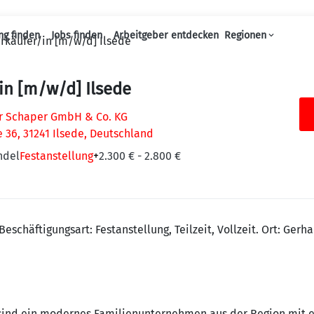
ng finden
Jobs finden
Arbeitgeber entdecken
Regionen
rkäufer/in [m/w/d] Ilsede
Haupt-Navigation
in [m/w/d] Ilsede
 Schaper GmbH & Co. KG
 36, 31241 Ilsede, Deutschland
ndel
Festanstellung
+
2.300 € - 2.800 €
eschäftigungsart: Festanstellung, Teilzeit, Vollzeit. Ort: Gerha
nd ein modernes Familienunternehmen aus der Region mit ein