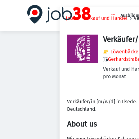
Ausbildu
Jobs
Verkauf und Handel
Ve
Verkäufer/
Löwenbäcker
Gerhardstraße
Verkauf und Ha
pro Monat
Verkäufer/in [m/w/d] in Ilsede. B
Deutschland.
About us
Wir vom Löwenbäcker Schaper si