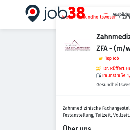
Ausbildu
Jobs
Gesundheitswesen
Zah
Zahnmedizi
ZFA - (m/
Top Job
Dr. Rüffert 
Traunstraße 1
Gesundheitswe
Zahnmedizinische Fachangestellt
Festanstellung, Teilzeit, Vollzeit
Über uns