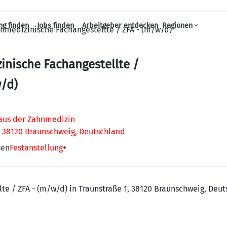
ng finden
Jobs finden
Arbeitgeber entdecken
Regionen
nmedizinische Fachangestellte / ZFA - (m/w/d)
Haupt-Navigation
nische Fachangestellte /
w/d)
Haus der Zahnmedizin
, 38120 Braunschweig, Deutschland
sen
Festanstellung
+
e / ZFA - (m/w/d) in Traunstraße 1, 38120 Braunschweig, Deut
.