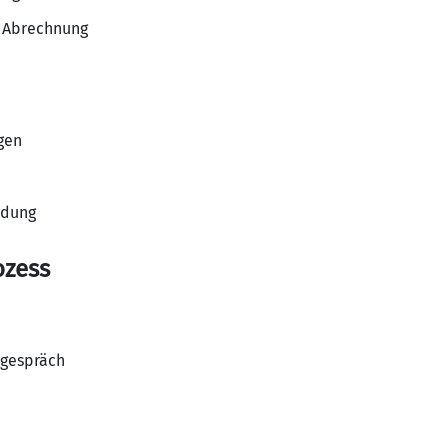
r Abrechnung
gen
ldung
ozess
sgespräch