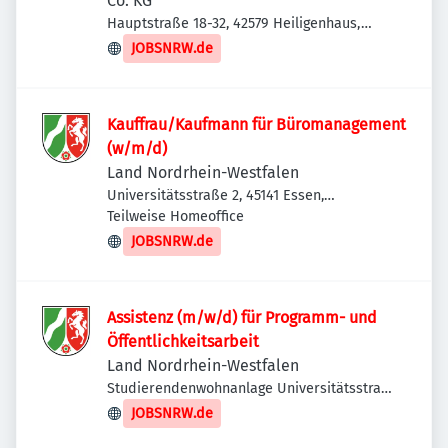
Co. KG
Hauptstraße 18-32, 42579 Heiligenhaus,
Deutschland
JOBSNRW.de
Kauffrau/Kaufmann für Büromanagement
(w/m/d)
Land Nordrhein-Westfalen
Universitätsstraße 2, 45141 Essen,
Deutschland
Teilweise Homeoffice
JOBSNRW.de
Assistenz (m/w/d) für Programm- und
Öffentlichkeitsarbeit
Land Nordrhein-Westfalen
Studierendenwohnanlage Universitätsstraße
1, Studierendenwerk Düsseldorf, 40225
JOBSNRW.de
Düsseldorf, Deutschland