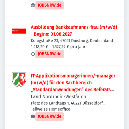
JOBSNRW.de
Ausbildung Bankkaufmann/-frau (m/w/d)
- Beginn: 01.08.2027
Königstraße 23, 47051 Duisburg, Deutschland
1.418,20 € - 1.527,59 € pro Jahr
JOBSNRW.de
IT-Applikationsmanagerinnen/-manager
(m/w/d) für den Sachbereich
„Standardanwendungen“ des Referats
II.C.3 „IT-Management“
Land Nordrhein-Westfalen
Platz des Landtags 1, 40221 Düsseldorf,
Deutschland
Teilweise Homeoffice
JOBSNRW.de