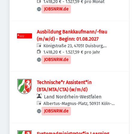
Deutschland
1.418,20 € - 1.527,59 € pro Monat
JOBSNRW.de
Ausbildung Bankkaufmann/-frau
(m/w/d) - Beginn: 01.08.2027
Königstraße 23, 47051 Duisburg,
Deutschland
1.418,20 € - 1.527,59 € pro Jahr
JOBSNRW.de
Technische*r Assistent*in
(BTA/MTA/CTA) (w/m/d)
Land Nordrhein-Westfalen
Albertus-Magnus-Platz, 50931 Köln-
Lindenthal, Deutschland
JOBSNRW.de
Systemadministrator*in Learning