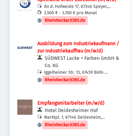
An d. Hofweide 17, 67346 Speyer,
Deutschland
3.500 € - 3.700 € pro Monat
RheinNeckarJOBS.de
Ausbildung zum Industriekaufmann /
zur Industriekauffrau (m/w/d)
SÜDWEST Lacke + Farben GmbH &
Co. KG
Iggelheimer Str. 13, 67459 Böhl-
Iggelheim, Deutschland
RheinNeckarJOBS.de
Empfangsmitarbeiter (m/w/d)
Hotel Deidesheimer Hof
Marktpl. 1, 67146 Deidesheim,
Deutschland
RheinNeckarJOBS.de