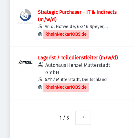
Strategic Purchaser – IT & Indirects
(m/w/d)
An d. Hofweide, 67346 Speyer,
Deutschland
RheinNeckarJOBS.de
Lagerist / Teiledienstleiter (m/w/d)
Autohaus Henzel Mutterstadt
GmbH
67112 Mutterstadt, Deutschland
RheinNeckarJOBS.de
1
/
3