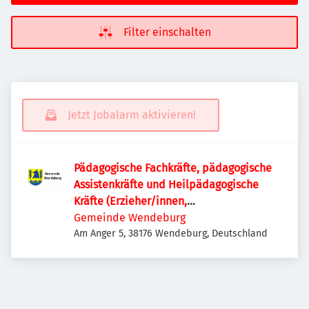
Filter einschalten
Jetzt Jobalarm aktivieren!
Pädagogische Fachkräfte, pädagogische
Assistenkräfte und Heilpädagogische
Kräfte (Erzieher/innen,
Sozialassistent/innen, Heilp./-erzpflg.,
Gemeinde Wendeburg
pp; m/w/d)
Am Anger 5, 38176 Wendeburg, Deutschland