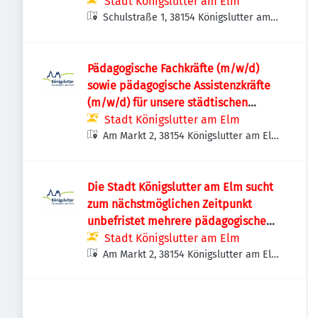
Stadt Königslutter am Elm
Schulstraße 1, 38154 Königslutter am
Elm, Deutschland
Pädagogische Fachkräfte (m/w/d)
sowie pädagogische Assistenzkräfte
(m/w/d) für unsere städtischen
Kindertageseinrichtungen
Stadt Königslutter am Elm
Am Markt 2, 38154 Königslutter am Elm,
Deutschland
Die Stadt Königslutter am Elm sucht
zum nächstmöglichen Zeitpunkt
unbefristet mehrere pädagogische
Fachkräfte (m/w/d) sowie
Stadt Königslutter am Elm
pädagogische Assistenzkräfte (m/w/d)
Am Markt 2, 38154 Königslutter am Elm,
Deutschland
mit einer Arbeitszeit von 20 – 39
Wochenstunden