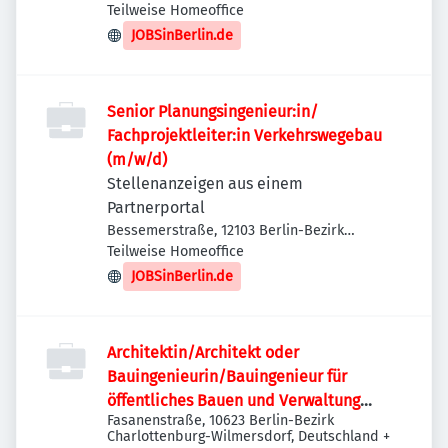
Teilweise Homeoffice
JOBSinBerlin.de
Senior Planungsingenieur:in/
Fachprojektleiter:in Verkehrswegebau
(m/w/d)
Stellenanzeigen aus einem
Partnerportal
Bessemerstraße, 12103 Berlin-Bezirk
Tempelhof-Schöneberg, Deutschland
Teilweise Homeoffice
JOBSinBerlin.de
Architektin/Architekt oder
Bauingenieurin/Bauingenieur für
öffentliches Bauen und Verwaltung
Fasanenstraße, 10623 Berlin-Bezirk
(w/m/d)
Charlottenburg-Wilmersdorf, Deutschland
+