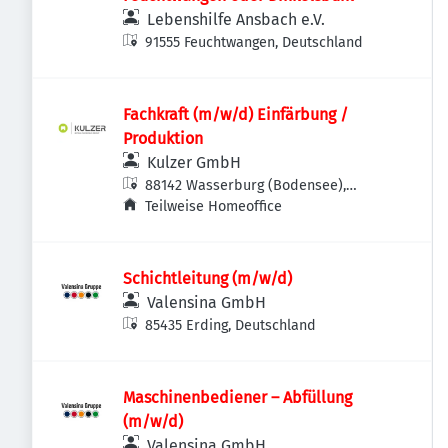
Lebenshilfe Ansbach e.V.
91555 Feuchtwangen, Deutschland
Fachkraft (m/w/d) Einfärbung /
Produktion
Kulzer GmbH
88142 Wasserburg (Bodensee),
Deutschland
Teilweise Homeoffice
Schichtleitung (m/w/d)
Valensina GmbH
85435 Erding, Deutschland
Maschinenbediener – Abfüllung
(m/w/d)
Valensina GmbH