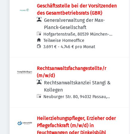
Geschäftsstelle bei der Vorsitzenden
des Gesamtbetriebsrats (GBR)
Generalverwaltung der Max-
Planck-Gesellschaft
Hofgartenstraße, 80539 München-
Altstadt-Lehel, Deutschland
Teilweise Homeoffice
3.691 € - 4.746 € pro Monat
Rechtsanwaltsfachangestellte/r
(m/w/d)
Rechtsanwaltskanzlei Stangl &
Kollegen
Neuburger Str. 80, 94032 Passau,
Deutschland
Heilerziehungspfleger, Erzieher oder
Pflegefachkraft (m/w/d) in
Feuchtwangen oder Dinkelsbühl