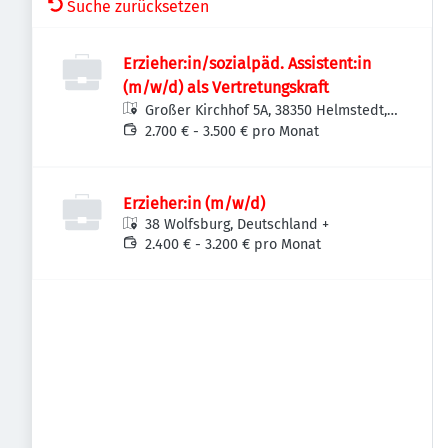
Suche zurücksetzen
Erzieher:in/sozialpäd. Assistent:in
(m/w/d) als Vertretungskraft
Großer Kirchhof 5A, 38350 Helmstedt,
Deutschland
2.700 € - 3.500 € pro Monat
Erzieher:in (m/w/d)
38 Wolfsburg, Deutschland
+
2.400 € - 3.200 € pro Monat