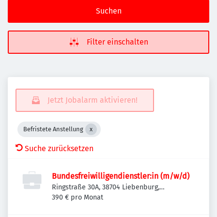
Suchen
Filter einschalten
Jetzt Jobalarm aktivieren!
Befristete Anstellung
Suche zurücksetzen
Bundesfreiwilligendienstler:in (m/w/d)
Ringstraße 30A, 38704 Liebenburg,
Deutschland
390 € pro Monat