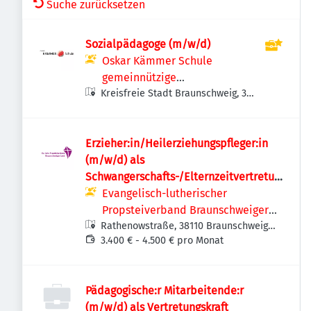
Suche zurücksetzen
Sozialpädagoge (m/w/d)
Oskar Kämmer Schule
gemeinnützige
Kreisfreie Stadt Braunschweig, 38
Bildungsgesellschaft mbH
Braunschweig, Deutschland
Erzieher:in/Heilerziehungspfleger:in
(m/w/d) als
Schwangerschafts-/Elternzeitvertretun
g
Evangelisch-lutherischer
Propsteiverband Braunschweiger
Rathenowstraße, 38110 Braunschweig-
Land
Wenden-Thune-Harxbüttel,
3.400 € - 4.500 € pro Monat
Deutschland
Pädagogische:r Mitarbeitende:r
(m/w/d) als Vertretungskraft