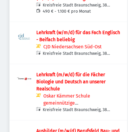
Kreisfreie Stadt Braunschweig, 38
Braunschweig, Deutschland
490 € - 1.100 € pro Monat
Lehrkraft (w/m/d) für das Fach Englisch
- Beifach beliebig
CJD Niedersachsen Süd-Ost
Kreisfreie Stadt Braunschweig, 38
Braunschweig, Deutschland
Lehrkraft (m/w/d) für die Fächer
Biologie und Deutsch an unserer
Realschule
Oskar Kämmer Schule
gemeinnützige
Kreisfreie Stadt Braunschweig, 38
Bildungsgesellschaft mbH
Braunschweig, Deutschland
Ausbilder (m/w/d) Berufsfeld Bau- und