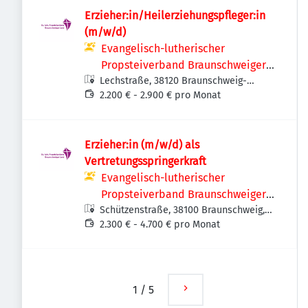
Erzieher:in/Heilerziehungspfleger:in
(m/w/d)
Evangelisch-lutherischer
Propsteiverband Braunschweiger
Lechstraße, 38120 Braunschweig-
Land
Weststadt, Deutschland
2.200 € - 2.900 € pro Monat
Erzieher:in (m/w/d) als
Vertretungsspringerkraft
Evangelisch-lutherischer
Propsteiverband Braunschweiger
Schützenstraße, 38100 Braunschweig,
Land
Deutschland
2.300 € - 4.700 € pro Monat
1
/
5