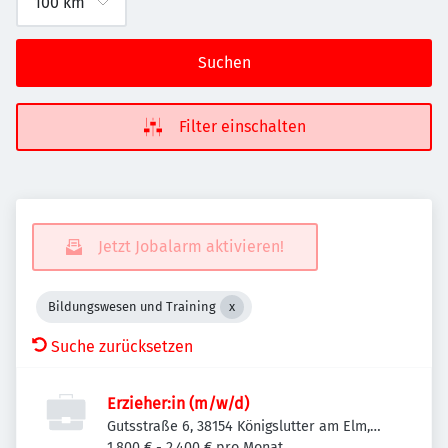
Suchen
Filter einschalten
Jetzt Jobalarm aktivieren!
Bildungswesen und Training
Suche zurücksetzen
Erzieher:in (m/w/d)
Gutsstraße 6, 38154 Königslutter am Elm,
Deutschland
1.800 € - 2.400 € pro Monat