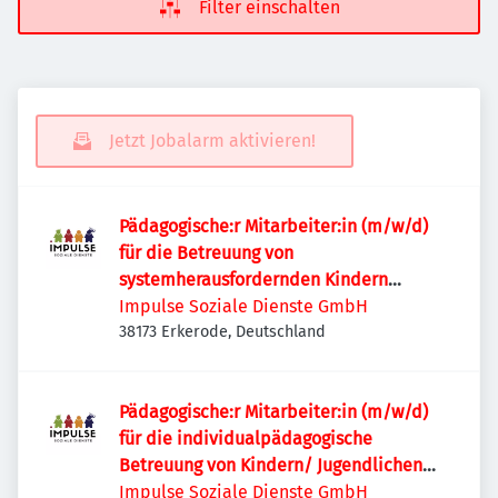
Filter einschalten
Jetzt Jobalarm aktivieren!
Pädagogische:r Mitarbeiter:in (m/w/d)
für die Betreuung von
systemherausfordernden Kindern
/Jugendlichen
Impulse Soziale Dienste GmbH
38173 Erkerode, Deutschland
Pädagogische:r Mitarbeiter:in (m/w/d)
für die individualpädagogische
Betreuung von Kindern/ Jugendlichen
gesucht
Impulse Soziale Dienste GmbH