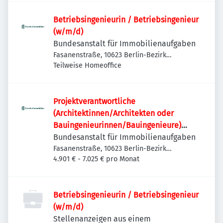
Betriebsingenieurin / Betriebsingenieur
(w/m/d)
Bundesanstalt für Immobilienaufgaben
Fasanenstraße, 10623 Berlin-Bezirk
Charlottenburg-Wilmersdorf, Deutschland
Teilweise Homeoffice
Projektverantwortliche
(Architektinnen/Architekten oder
Bauingenieurinnen/Bauingenieure)
(w/m/d)
Bundesanstalt für Immobilienaufgaben
Fasanenstraße, 10623 Berlin-Bezirk
Charlottenburg-Wilmersdorf, Deutschland
4.901 € - 7.025 € pro Monat
Betriebsingenieurin / Betriebsingenieur
(w/m/d)
Stellenanzeigen aus einem