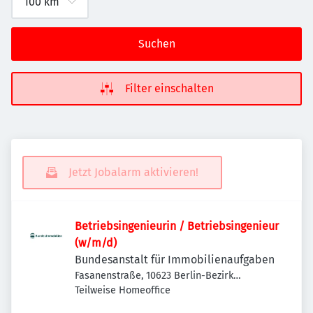
Suchen
Filter einschalten
Jetzt Jobalarm aktivieren!
Betriebsingenieurin / Betriebsingenieur
(w/m/d)
Bundesanstalt für Immobilienaufgaben
Fasanenstraße, 10623 Berlin-Bezirk
Charlottenburg-Wilmersdorf, Deutschland
Teilweise Homeoffice