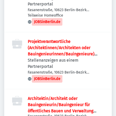
Partnerportal
Fasanenstraße, 10623 Berlin-Bezirk
Charlottenburg-Wilmersdorf, Deutschland
Teilweise Homeoffice
JOBSinBerlin.de
Projektverantwortliche
(Architektinnen/Architekten oder
Bauingenieurinnen/Bauingenieure)
(w/m/d)
Stellenanzeigen aus einem
Partnerportal
Fasanenstraße, 10623 Berlin-Bezirk
Charlottenburg-Wilmersdorf, Deutschland
JOBSinBerlin.de
Architektin/Architekt oder
Bauingenieurin/Bauingenieur für
öffentliches Bauen und Verwaltung