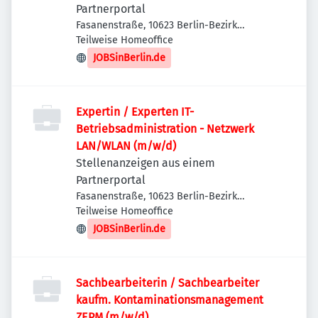
Partnerportal
Fasanenstraße, 10623 Berlin-Bezirk
Charlottenburg-Wilmersdorf, Deutschland
Teilweise Homeoffice
JOBSinBerlin.de
Expertin / Experten IT-
Betriebsadministration - Netzwerk
LAN/WLAN (m/w/d)
Stellenanzeigen aus einem
Partnerportal
Fasanenstraße, 10623 Berlin-Bezirk
Charlottenburg-Wilmersdorf, Deutschland
Teilweise Homeoffice
JOBSinBerlin.de
Sachbearbeiterin / Sachbearbeiter
kaufm. Kontaminationsmanagement
ZEPM (m/w/d)