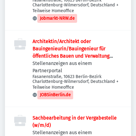
Fasanenstraße, 10623 Berlin-Bezirk
(w/m/d)
Charlottenburg-Wilmersdorf, Deutschland
+
Teilweise Homeoffice
Jobmarkt-NRW.de
Architektin/Architekt oder
Bauingenieurin/Bauingenieur für
öffentliches Bauen und Verwaltung
(w/m/d)
Stellenanzeigen aus einem
Partnerportal
Fasanenstraße, 10623 Berlin-Bezirk
Charlottenburg-Wilmersdorf, Deutschland
+
Teilweise Homeoffice
JOBSinBerlin.de
Sachbearbeitung in der Vergabestelle
(w/m/d)
Stellenanzeigen aus einem