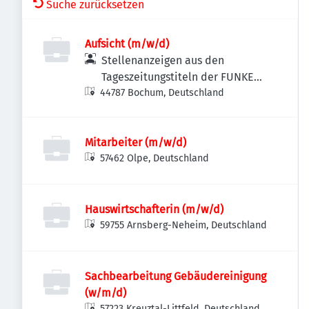
Suche zurücksetzen
Aufsicht (m/w/d)
Stellenanzeigen aus den
Tageszeitungstiteln der FUNKE
44787 Bochum, Deutschland
MEDIEN NRW
Mitarbeiter (m/w/d)
57462 Olpe, Deutschland
Hauswirtschafterin (m/w/d)
59755 Arnsberg-Neheim, Deutschland
Sachbearbeitung Gebäudereinigung
(w/m/d)
57223 Kreuztal-Littfeld, Deutschland