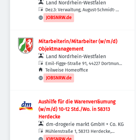
Land Nordrhein-Westfalen
Dez.3: Verwaltung, August-Schmidt-
Straße 1, 44227 Dortmund, Deutschland
JOBSNRW.de
Mitarbeiterin/Mitarbeiter (w/m/d)
Objektmanagement
Land Nordrhein-Westfalen
Emil-Figge-Straße 91, 44227 Dortmund,
Deutschland
Teilweise Homeoffice
JOBSNRW.de
Aushilfe für die Warenverräumung
(w/m/d) 10-12 Std./Wo. in 58313
Herdecke
dm-drogerie markt GmbH + Co. KG
Mühlenstraße 1, 58313 Herdecke,
Deutschland
JOBSNRW.de