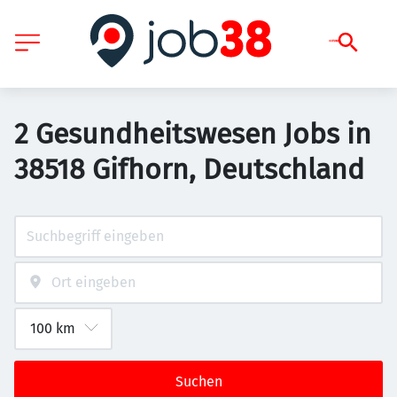
2 Gesundheitswesen Jobs in
38518 Gifhorn, Deutschland
Suchen