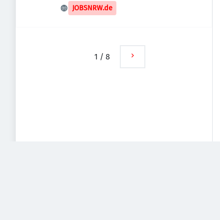
JOBSNRW.de
1
/
8