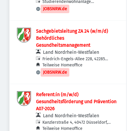
Studierendenwohnanlage
Universitätsstraße 1,
JOBSNRW.de
Studierendenwerk Düsseldorf, 40225
Düsseldorf, Deutschland
Sachgebietsleitung ZA 24 (w/m/d)
Behördliches
Gesundheitsmanagement
Land Nordrhein-Westfalen
Friedrich-Engels-Allee 228, 42285
Wuppertal, Deutschland
Teilweise Homeoffice
JOBSNRW.de
Referent:in (m/w/d)
Gesundheitsförderung und Prävention
A07-2026
Land Nordrhein-Westfalen
Kanzlerstraße 4, 40472 Düsseldorf,
Deutschland
Teilweise Homeoffice