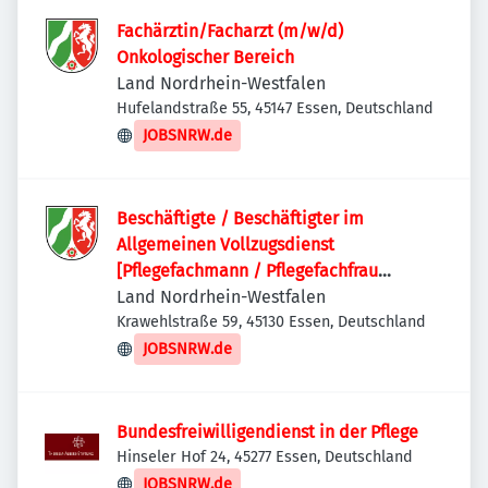
Fachärztin/Facharzt (m/w/d)
Onkologischer Bereich
Land Nordrhein-Westfalen
Hufelandstraße 55, 45147 Essen, Deutschland
JOBSNRW.de
Beschäftigte / Beschäftigter im
Allgemeinen Vollzugsdienst
[Pflegefachmann / Pflegefachfrau
(m/w/d)] mit späterer Übernahme in das
Land Nordrhein-Westfalen
Beamtenverhältnis bei der JVA Essen
Krawehlstraße 59, 45130 Essen, Deutschland
JOBSNRW.de
Bundesfreiwilligendienst in der Pflege
Hinseler Hof 24, 45277 Essen, Deutschland
JOBSNRW.de