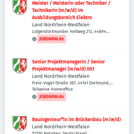
Meister / Meisterin oder Techniker /
Technikerin (m/w/d) im
Ausbildungsbereich Elektro
Land Nordrhein-Westfalen
Lütgendortmunder Hellweg 212, 44894
Bochum, Deutschland
JOBSNRW.de
Senior Projektmanagerin / Senior
Projektmanager (m/w/d) 001
Land Nordrhein-Westfalen
Freie-Vogel-Straße 387, 44141 Dortmund,
Deutschland
Teilweise Homeoffice
JOBSNRW.de
Bauingenieur*in im Brückenbau (m/w/d)
Land Nordrhein-Westfalen
57250 Netphen, Deutschland