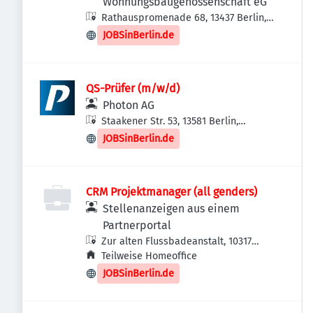
Wohnungsbaugenossenschaft eG
Rathauspromenade 68, 13437 Berlin,
Deutschland
JOBSinBerlin.de
QS-Prüfer (m/w/d)
Photon AG
Staakener Str. 53, 13581 Berlin,
Deutschland
JOBSinBerlin.de
CRM Projektmanager (all genders)
Stellenanzeigen aus einem
Partnerportal
Zur alten Flussbadeanstalt, 10317
Berlin-Bezirk Lichtenberg,
Teilweise Homeoffice
Deutschland
JOBSinBerlin.de