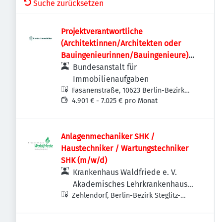
Suche zurücksetzen
Projektverantwortliche
(Architektinnen/Architekten oder
Bauingenieurinnen/Bauingenieure)
(w/m/d)
Bundesanstalt für
Immobilienaufgaben
Fasanenstraße, 10623 Berlin-Bezirk
Charlottenburg-Wilmersdorf,
4.901 € - 7.025 € pro Monat
Deutschland
Anlagenmechaniker SHK /
Haustechniker / Wartungstechniker
SHK (m/w/d)
Krankenhaus Waldfriede e. V.
Akademisches Lehrkrankenhaus
Zehlendorf, Berlin-Bezirk Steglitz-
der Charité
Zehlendorf, Deutschland