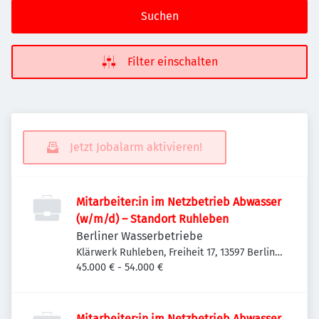
Suchen
Filter einschalten
Jetzt Jobalarm aktivieren!
Mitarbeiter:in im Netzbetrieb Abwasser
(w/m/d) – Standort Ruhleben
Berliner Wasserbetriebe
Klärwerk Ruhleben, Freiheit 17, 13597 Berlin,
Deutschland
45.000 € - 54.000 €
Mitarbeiter:in im Netzbetrieb Abwasser