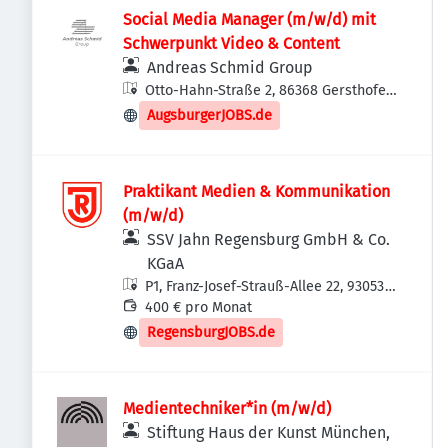
Social Media Manager (m/w/d) mit
Schwerpunkt Video & Content
Andreas Schmid Group
Otto-Hahn-Straße 2, 86368 Gersthofen,
Deutschland
AugsburgerJOBS.de
Praktikant Medien & Kommunikation
(m/w/d)
SSV Jahn Regensburg GmbH & Co.
KGaA
P1, Franz-Josef-Strauß-Allee 22, 93053
Regensburg, Deutschland
400 € pro Monat
RegensburgJOBS.de
Medientechniker*in (m/w/d)
Stiftung Haus der Kunst München,