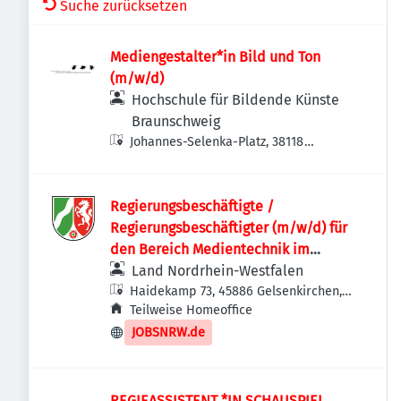
Suche zurücksetzen
Mediengestalter*in Bild und Ton
(m/w/d)
Hochschule für Bildende Künste
Braunschweig
Johannes-Selenka-Platz, 38118
Braunschweig-Westliches Ringgebiet,
Deutschland
Regierungsbeschäftigte /
Regierungsbeschäftigter (m/w/d) für
den Bereich Medientechnik im
Dezernat 23.2
Land Nordrhein-Westfalen
Haidekamp 73, 45886 Gelsenkirchen,
Deutschland
Teilweise Homeoffice
JOBSNRW.de
REGIEASSISTENT *IN SCHAUSPIEL