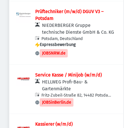
Prüftechniker (m/w/d) DGUV V3 –
Potsdam
NIEDERBERGER Gruppe
technische Dienste GmbH & Co. KG
Potsdam, Deutschland
Expressbewerbung
JOBSNRW.de
Service Kasse / Minijob (w/m/d)
HELLWEG Profi-Bau- &
Gartenmärkte
Fritz-Zubeil-Straße 82, 14482 Potsdam,
Deutschland
JOBSinBerlin.de
Kassierer (w/m/d)