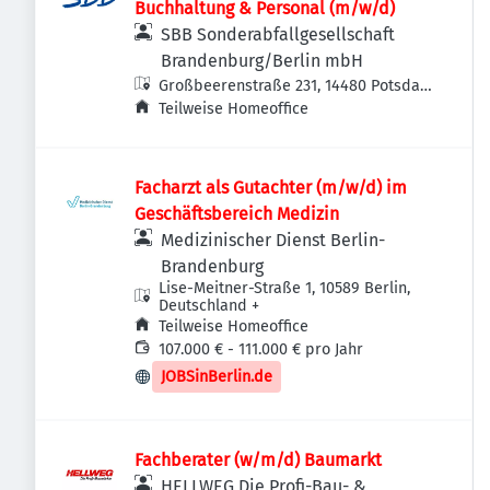
Buchhaltung & Personal (m/w/d)
SBB Sonderabfallgesellschaft
Brandenburg/Berlin mbH
Großbeerenstraße 231, 14480 Potsdam
Südost, Deutschland
Teilweise Homeoffice
Facharzt als Gutachter (m/w/d) im
Geschäftsbereich Medizin
Medizinischer Dienst Berlin-
Brandenburg
Lise-Meitner-Straße 1, 10589 Berlin,
Deutschland
+
Teilweise Homeoffice
107.000 € - 111.000 € pro Jahr
JOBSinBerlin.de
Fachberater (w/m/d) Baumarkt
HELLWEG Die Profi-Bau- &