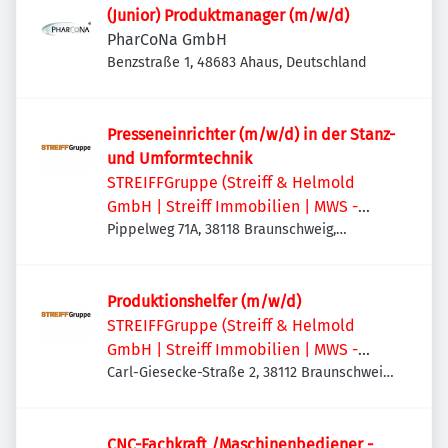
(Junior) Produktmanager (m/w/d)
PharCoNa GmbH
Benzstraße 1, 48683 Ahaus, Deutschland
Presseneinrichter (m/w/d) in der Stanz-
und Umformtechnik
STREIFFGruppe (Streiff & Helmold
GmbH | Streiff Immobilien | MWS -
Mechanische Werkstatt Streiff GmbH &
Pippelweg 71A, 38118 Braunschweig,
Deutschland
Co. KG)
Produktionshelfer (m/w/d)
STREIFFGruppe (Streiff & Helmold
GmbH | Streiff Immobilien | MWS -
Mechanische Werkstatt Streiff GmbH &
Carl-Giesecke-Straße 2, 38112 Braunschweig,
Deutschland
Co. KG)
CNC-Fachkraft /Maschinenbediener -