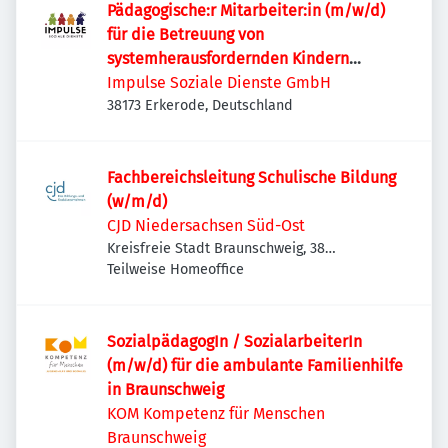
Pädagogische:r Mitarbeiter:in (m/w/d)
für die Betreuung von
systemherausfordernden Kindern
/Jugendlichen
Impulse Soziale Dienste GmbH
38173 Erkerode, Deutschland
Fachbereichsleitung Schulische Bildung
(w/m/d)
CJD Niedersachsen Süd-Ost
Kreisfreie Stadt Braunschweig, 38
Braunschweig, Deutschland
Teilweise Homeoffice
SozialpädagogIn / SozialarbeiterIn
(m/w/d) für die ambulante Familienhilfe
in Braunschweig
KOM Kompetenz für Menschen
Braunschweig