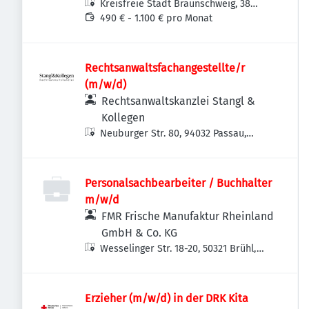
Kreisfreie Stadt Braunschweig, 38
Braunschweig, Deutschland
490 € - 1.100 € pro Monat
Rechtsanwaltsfachangestellte/r
(m/w/d)
Rechtsanwaltskanzlei Stangl &
Kollegen
Neuburger Str. 80, 94032 Passau,
Deutschland
Personalsachbearbeiter / Buchhalter
m/w/d
FMR Frische Manufaktur Rheinland
GmbH & Co. KG
Wesselinger Str. 18-20, 50321 Brühl,
Deutschland
Erzieher (m/w/d) in der DRK Kita