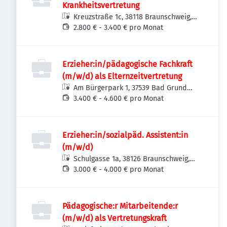
Krankheitsvertretung
Kreuzstraße 1c, 38118 Braunschweig,
Deutschland
2.800 € - 3.400 € pro Monat
Erzieher:in/pädagogische Fachkraft
(m/w/d) als Elternzeitvertretung
Am Bürgerpark 1, 37539 Bad Grund
(Harz), Deutschland
3.400 € - 4.600 € pro Monat
Erzieher:in/sozialpäd. Assistent:in
(m/w/d)
Schulgasse 1a, 38126 Braunschweig,
Deutschland
3.000 € - 4.000 € pro Monat
Pädagogische:r Mitarbeitende:r
(m/w/d) als Vertretungskraft