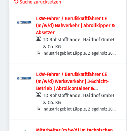
Suche zurücksetzen
LKW-Fahrer / Berufskraftfahrer CE
(m/w/d) Nahverkehr | Abrollkipper &
Absetzer
TD Rohstoffhandel Haidhof GmbH
& Co. KG
Industriegebiet Läpple, Ziegelholz 20,
93158 Teublitz-Maxhütte, Deutschland
LKW-Fahrer / Berufskraftfahrer CE
(m/w/d) Werksverkehr | 3-Schicht-
Betrieb | Abrollcontainer &
Absetzmulden
TD Rohstoffhandel Haidhof GmbH
& Co. KG
Industriegebiet Läpple, Ziegelholz 20,
93158 Teublitz-Maxhütte, Deutschland
Mitarbeiter (m/w/d) im technischen