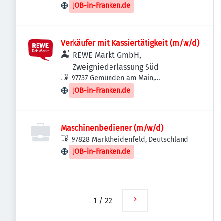
JOB-in-Franken.de
Verkäufer mit Kassiertätigkeit (m/w/d)
REWE Markt GmbH,
Zweigniederlassung Süd
97737 Gemünden am Main,
Deutschland
JOB-in-Franken.de
Maschinenbediener (m/w/d)
97828 Marktheidenfeld, Deutschland
JOB-in-Franken.de
1
/
22