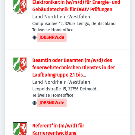
Elektroniker:in (w/m/d) für Energie- und
Gebäudetechnik für DGUV Prüfungen
Land Nordrhein-Westfalen
Campusallee 12, 32657 Lemgo, Deutschland
Teilweise Homeoffice
JOBSNRW.de
Beamtin oder Beamten (m/w/d) des
feuerwehrtechnischen Dienstes in der
Laufbahngruppe 2.1 bis
Besoldungsgruppe A12 LBesO
Land Nordrhein-Westfalen
Leopoldstraße 15, 32756 Detmold,
Deutschland
Teilweise Homeoffice
JOBSNRW.de
Referent*in (m/w/d) für
Karriereentwicklung