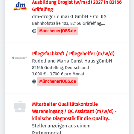
Ausbildung Drogist (w/m/d) 2027 in 82166
Gräfelfing
dm-drogerie markt GmbH + Co. KG
Bahnhofstraße 103, 82166 Gräfelfing,
Deutschland
MünchenerJOBS.de
Pflegefachkraft / Pflegehelfer (m/w/d)
Rudolf und Maria Gunst-Haus gGmbH
82166 Gräfelfing, Deutschland
3.000 € - 3.700 € pro Monat
MünchenerJOBS.de
Mitarbeiter Qualitätskontrolle
Wareneingang / QC Assistant (m/w/d) -
klinische Diagnostik für die Quality
Control
Stellenanzeigen aus einem
Partnerportal