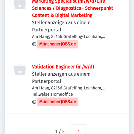
Marketing Specialist (m/w/d) Life
Sciences / Diagnostics - Schwerpunkt
Content & Digital Marketing
Stellenanzeigen aus einem
Partnerportal
Am Haag, 82166 Gräfelfing-Lochham,
Deutschland
MünchenerJOBS.de
Validation Engineer (m/w/d)
Stellenanzeigen aus einem
Partnerportal
Am Haag, 82166 Gräfelfing-Lochham,
Deutschland
Teilweise Homeoffice
MünchenerJOBS.de
1
/
2