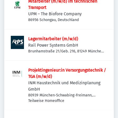
Mitarbeiter (m/w/d) im technischen
Transport
UPM – The Biofore Company
86956 Schongau, Deutschland
Lagermitarbeiter (m/w/d)
Rail Power Systems GmbH
Brunhamstraße 21/Geb. 216, 81249 München-
Aubing-Lochhausen-Langwied, Deutschland
Projektingenieur:in Versorgungstechnik /
TGA (m/w/d)
INM Haustechnik und Medizinplanung
GmbH
80939 München-Schwabing-Freimann,
Deutschland
Teilweise Homeoffice