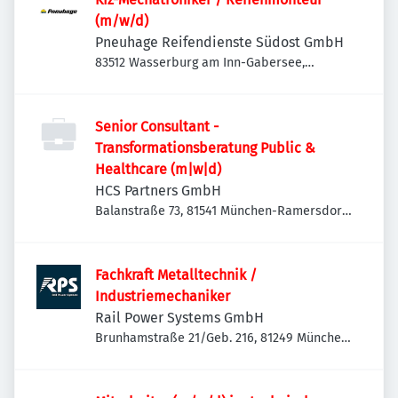
(m/w/d)
Pneuhage Reifendienste Südost GmbH
83512 Wasserburg am Inn-Gabersee,
Deutschland
Senior Consultant -
Transformationsberatung Public &
Healthcare (m|w|d)
HCS Partners GmbH
Balanstraße 73, 81541 München-Ramersdorf-
Perlach, Deutschland
Fachkraft Metalltechnik /
Industriemechaniker
Rail Power Systems GmbH
Brunhamstraße 21/Geb. 216, 81249 München-
Aubing-Lochhausen-Langwied, Deutschland