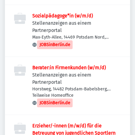
Sozialpädagoge*in (w/m/d)
Stellenanzeigen aus einem
Partnerportal
Max-Eyth-Allee, 14469 Potsdam Nord,
Deutschland
JOBSinBerlin.de
Berater:in Firmenkunden (w/m/d)
Stellenanzeigen aus einem
Partnerportal
Horstweg, 14482 Potsdam-Babelsberg,
Deutschland
Teilweise Homeoffice
JOBSinBerlin.de
Erzieher/-innen (m/w/d) für die
Betreuung von jugendlichen Sportlern