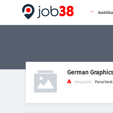
Ausbildu
German Graphic
Hauptsitz
Porschest