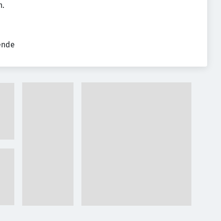
n.
tende