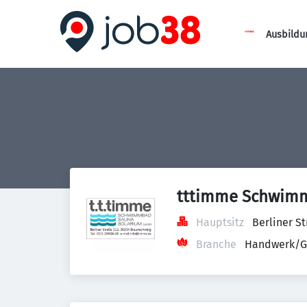
Ausbildu
tttimme Schwim
Hauptsitz
Berliner S
Branche
Handwerk/G