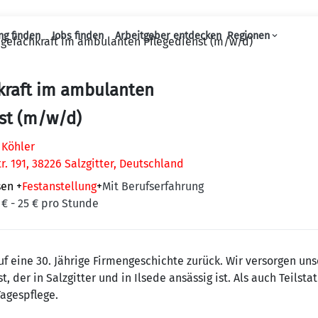
ng finden
Jobs finden
Arbeitgeber entdecken
Regionen
egefachkraft im ambulanten Pflegedienst (m/w/d)
Haupt-Navigation
kraft im ambulanten
st (m/w/d)
 Köhler
r. 191, 38226 Salzgitter, Deutschland
sen
+
Festanstellung
+
Mit Berufserfahrung
 € - 25 € pro Stunde
auf eine 30. Jährige Firmengeschichte zurück. Wir versorgen u
 der in Salzgitter und in Ilsede ansässig ist. Als auch Teilsta
Tagespflege.