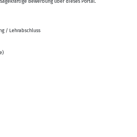
ssagekräftige Bewerbung über dieses Portal.
ng / Lehrabschluss
e)