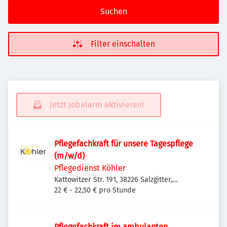
Suchen
Filter einschalten
Jetzt Jobalarm aktivieren!
Pflegefachkraft für unsere Tagespflege
(m/w/d)
Pflegedienst Köhler
Kattowitzer Str. 191, 38226 Salzgitter,
Deutschland
22 € - 22,50 € pro Stunde
Pflegefachkraft im ambulanten